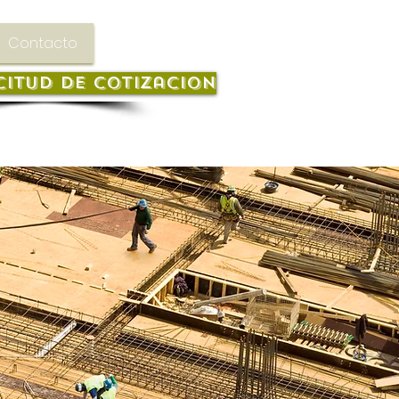
Contacto
citud de cotizacion
 57 317 553 7114