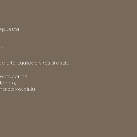
repuesta
os
de alta
cualidad
y resistencia
tegrador de
dehido,
marca RoyalBlu