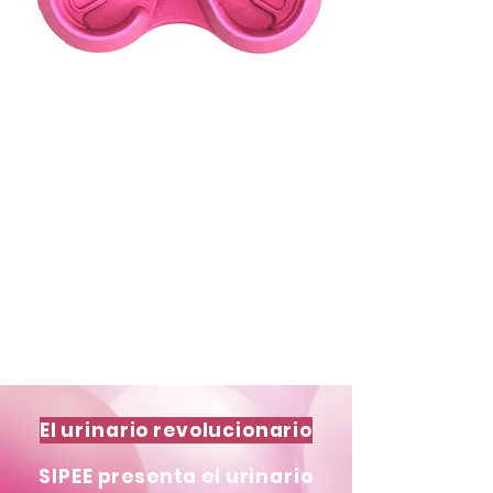
El urinario revolucionario
SIPEE presenta el urinario