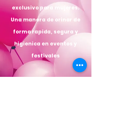
exclusivo para mujeres.
Una manera de orinar de
forma rapida, segura y
higienica en eventos y
festivales
Con SIPEE, no mas
colas interminables
para ir al baño