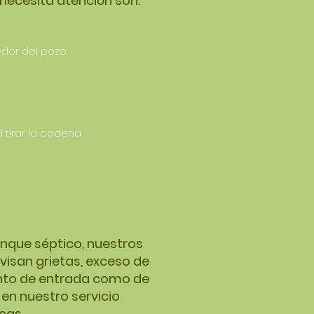
necesita atención son:
edor del pozo
 tirar la cadena
nque séptico, nuestros
evisan grietas, exceso de
tanto de entrada como de
a en nuestro servicio
cas.