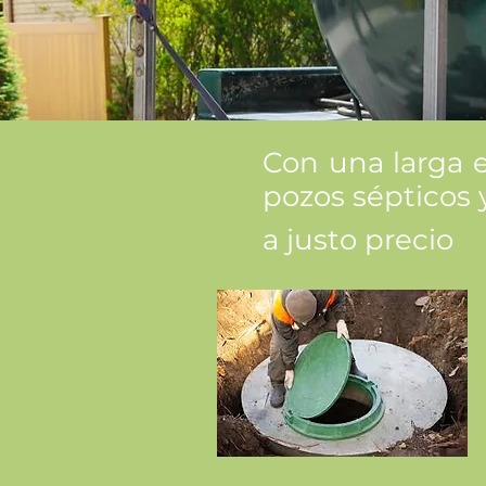
Con una larga 
pozos
sépticos
a justo precio