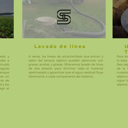
Lavado de linea
edo y
A veces, las líneas de alcantarillado que entran y
Para b
debe a
salen del tanque séptico pueden obstruirse con
la tapa
struido
grasas, aceites y grasas. Ofrecemos lavado de línea
fosa sé
 aguas
de alta presión para eliminar todo el material
de la 
tanque
apelmazado y garantizar que el agua residual fluya
nuestr
mos un
libremente a cada componente del sistema.
séptico
ros de
sigue l
d y las
séptico
gir el