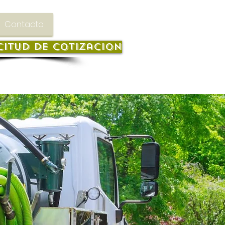
Contacto
citud de cotizacion
 57 317 553 7114