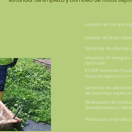
Lavado de campo sé
Lavado de línea sépti
Servicios de drenaje 
Limpieza de tanques 
retención.
R.O.W.P. servicios
(Pract
residuales registrado en el s
Servicios de ubicaci
de sistemas sépticos.
Eliminación de residu
(inundaciones y elim
Productos enzimático