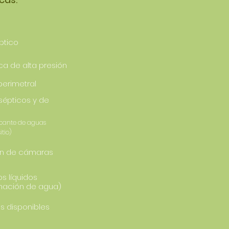
ptico
ca de alta presión
perimetral
sépticos y de
icante de aguas
itio)
ón de cámaras
os líquidos
inación de agua)
s disponibles