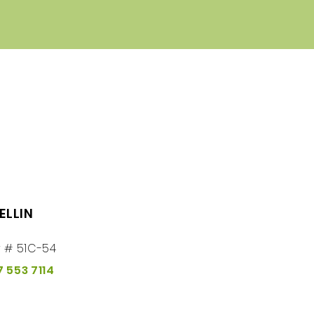
ELLIN
r # 51C-54
7 553 7114