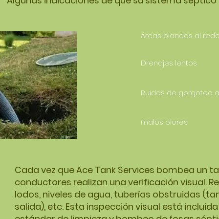
Algunas indicaciones de que su sistema séptico 
Áreas blandas al red
Drenajes lentos
Ruidos de gorgoteo al
malos olores
Cada vez que Ace Tank Services bombea un ta
conductores realizan una verificación visual. R
lodos, niveles de agua, tuberías obstruidas (
salida), etc. Esta inspección visual está incluid
estándar de limpieza y bombeo de fosas sépti